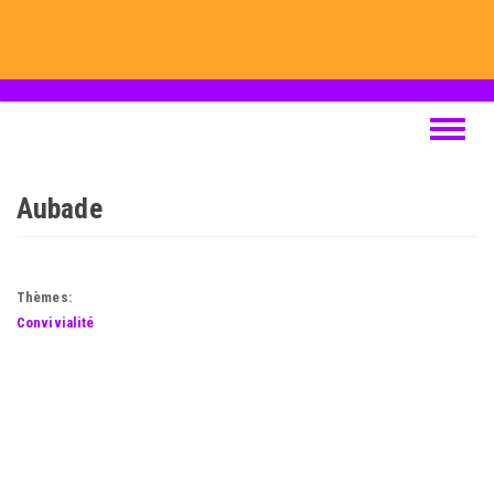
Skip
to
main
content
Toggle
navigat
Aubade
Thèmes:
Convivialité