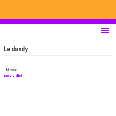
Skip
to
main
content
Toggle
navigat
Le dandy
Thèmes:
Convivialité