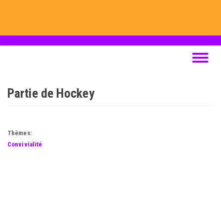
Skip
to
main
content
Toggle
navigat
Partie de Hockey
Thèmes:
Convivialité