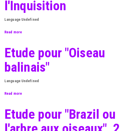
l'Inquisition
de
plomb
sur
Language
Undefined
papier,
pour
Read more
about
"Lamas
Coimbra.
do
Place
Etude pour "Oiseau
Vouga"
de
l'Inquisition
balinais"
Language
Undefined
Read more
about
Etude
pour
Etude pour "Brazil ou
"Oiseau
balinais"
l'arbre aux oiseaux", 2