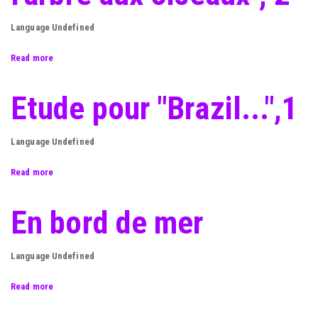
Language
Undefined
Read more
about
Etude
pour
Etude pour "Brazil...",1
"Brazil
ou
l'arbre
Language
Undefined
aux
Read more
oiseaux",
about
2
Etude
pour
En bord de mer
"Brazil...",1
Language
Undefined
Read more
about
En