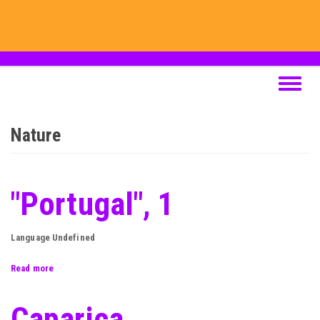
Skip
to
main
content
Toggle
navigat
Nature
"Portugal", 1
Language
Undefined
Read more
about
"Portugal",
1
Caparica