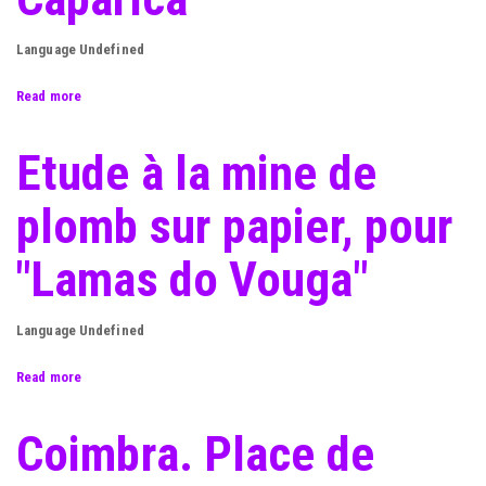
Language
Undefined
Read more
about
Caparica
Etude à la mine de
plomb sur papier, pour
"Lamas do Vouga"
Language
Undefined
Read more
about
Etude
à
Coimbra. Place de
la
mine