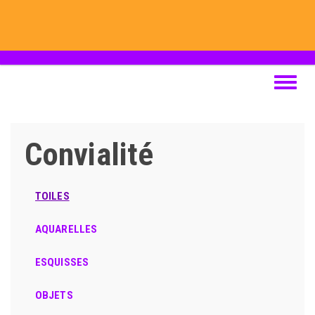
Aller
au
contenu
principal
Toggle
navigat
Convialité
TOILES
AQUARELLES
ESQUISSES
OBJETS