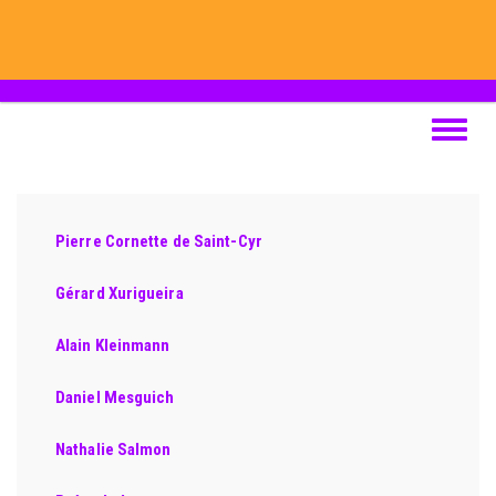
Aller
au
contenu
principal
Toggle
navigat
Pierre Cornette de Saint-Cyr
Gérard Xurigueira
Alain Kleinmann
Daniel Mesguich
Nathalie Salmon