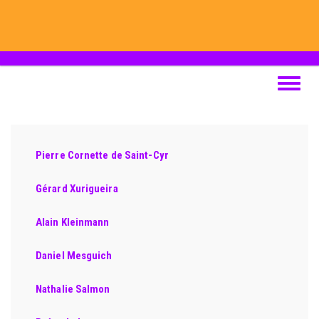
Aller
au
contenu
principal
Toggle
navigat
Pierre Cornette de Saint-Cyr
Gérard Xurigueira
Alain Kleinmann
Daniel Mesguich
Nathalie Salmon